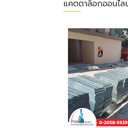
แคตตาล็อกออนไลน