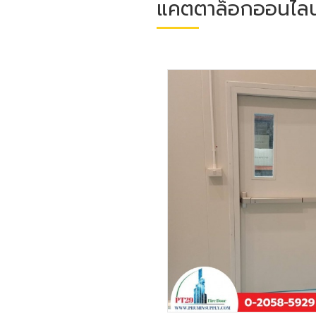
แคตตาล็อกออนไลน